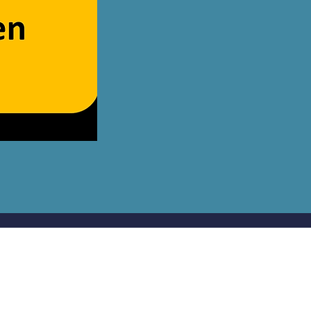
ausdauerschule@runsmart.de
©2025 - Run Smart Institut für Sportwissenschaften GmbH - All rights
reserved.