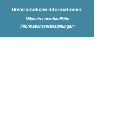
Unverbindliche Informationen:
Nächste u
nverbindliche
Informationsveranstaltungen:
21.08.2026
um 19:00 Uhr
Laufsport Bunert,
Heiliger Weg 10,
44135 Dortmund
Für Informationen zum Laufkurs,
Laktattest und dem Ablauf, Anmeldung
etc. Kontaktiert uns gerne unter
0178-
1730778
oder
ausdauerschule@runsmart.de