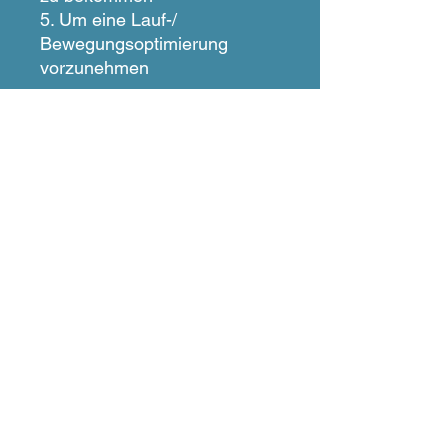
5. Um eine Lauf-/
Bewegungsoptimierung
vorzunehmen
Zur Verbesserung der
Lauftechnik um Probleme
nicht entstehen zu lassen und
den Bewegungsablauf
zu optimieren. Bildgebendes
Mittel zur :
1. Verbesserung des
Fußaufsatzes
2. Kontrolle und Korrektur der
Knieachse
3. Beobachtung und Hilfe der
Hüft und Rumpfstabilität