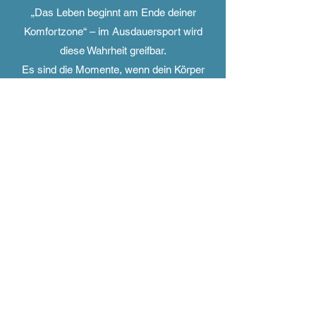
„Das Leben beginnt am Ende deiner
Komfortzone“ – im Ausdauersport wird
diese Wahrheit greifbar.
Es sind die Momente, wenn dein Körper
sagt: Stopp! – und dein Wille sagt: Weiter!.
Genau da fängt es an. Schweiß,
brennende Muskeln, und trotzdem
machst du weiter – auf deinem ganz
eigenen Challenge-Level. Jeder wächst
auf seine Weise, und genau da passiert
die Magie.
Komfortzone? Langweilig. Das echte
Leben beginnt, wenn du dir beweist, dass
da noch mehr geht!
Ich liebe Intervall-, Stabitraining,
Morgenstund hat Gold im Mund &