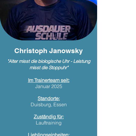
Christoph Janowsky
"Alter misst die biologische Uhr - Leistung
misst die Stoppuhr"
Im Trainerteam seit:
Januar 2025
Standorte:
Duisburg, Essen
Zuständig für:
Lauftraining
Lieblingseinheiten: